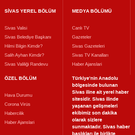
SİVAS YEREL BÖLÜM
MEDYA BÖLÜMÜ
Sivas Valisi
Canlı TV
Sivas Belediye Başkanı
Gazeteler
Hilmi Bilgin Kimdir?
Sivas Gazeteleri
Salih Ayhan Kimdir?
Sivas TV Kanalları
Sivas Valiliği Randevu
Haber Ajanslari
ÖZEL BÖLÜM
Türkiye'nin Anadolu
bölgesinde bulunan
Sivas iline ait yerel haber
Hava Durumu
sitesidir. Sivas ilinde
Corona Virüs
yaşanan gelişmeleri
ekibimiz son dakika
Habercilik
olarak sizlere
Haber Ajanslari
sunmaktadır.
Sivas haber
başlıkları ile birlikte