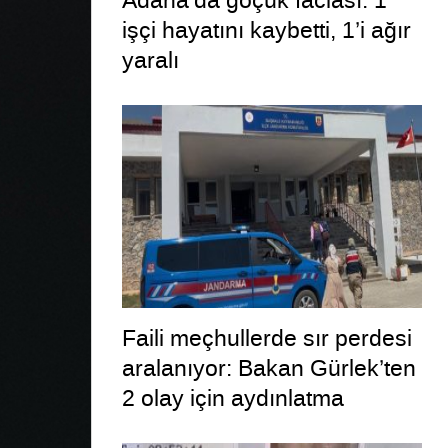
Adana’da göçük faciası: 1
işçi hayatını kaybetti, 1’i ağır
yaralı
Faili meçhullerde sır perdesi
aralanıyor: Bakan Gürlek’ten
2 olay için aydınlatma
paylaşımı