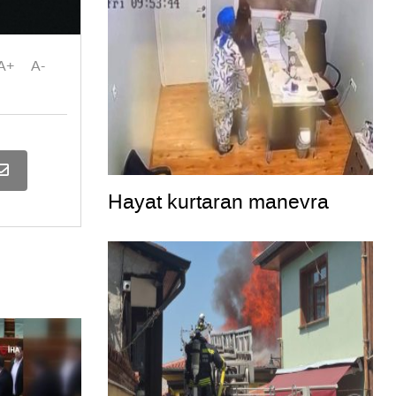
A+
A-
Hayat kurtaran manevra