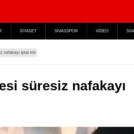
R
SİYASET
SİVASSPOR
VİDEO
SİV
nafakayı iptal etti
i süresiz nafakayı