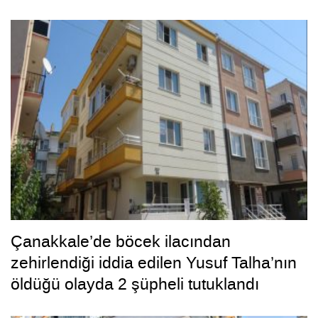
tüketeceğiz’ dedi, bizi tüketti”
Çanakkale’de böcek ilacından
zehirlendiği iddia edilen Yusuf Talha’nın
öldüğü olayda 2 şüpheli tutuklandı