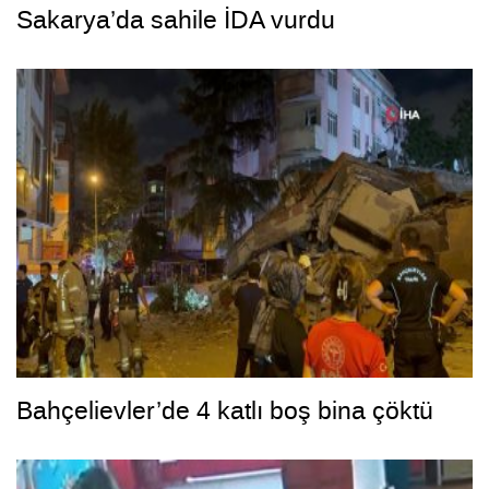
Sakarya’da sahile İDA vurdu
Bahçelievler’de 4 katlı boş bina çöktü