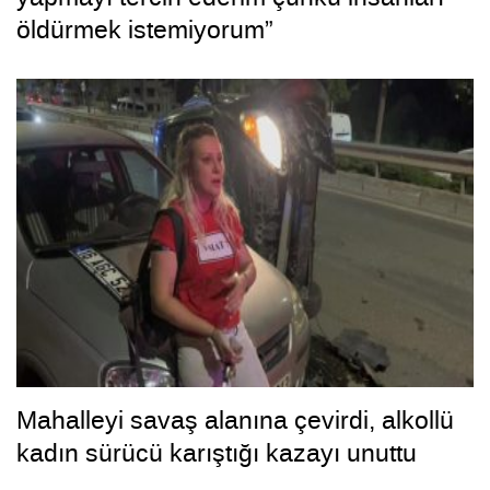
öldürmek istemiyorum”
Mahalleyi savaş alanına çevirdi, alkollü
kadın sürücü karıştığı kazayı unuttu