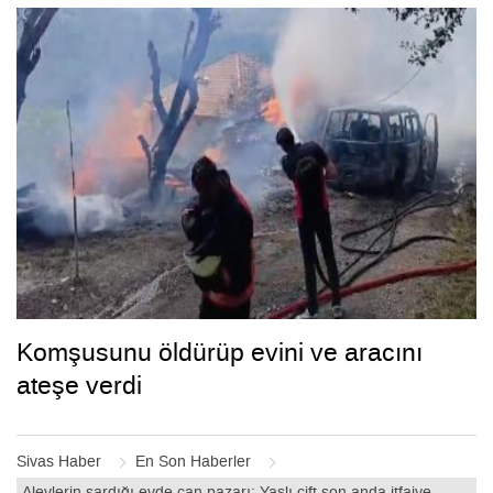
Komşusunu öldürüp evini ve aracını
ateşe verdi
Sivas Haber
En Son Haberler
Alevlerin sardığı evde can pazarı: Yaşlı çift son anda itfaiye