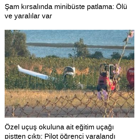
Şam kırsalında minibüste patlama: Ölü
ve yaralılar var
Özel uçuş okuluna ait eğitim uçağı
pistten çıktı: Pilot öğrenci yaralandı