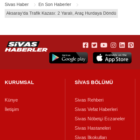
Sivas Haber
En Son Haberler
Aksaray’da Trafik Kazası: 2 Yaralı, Araç Hurdaya Döndü
KURUMSAL
SİVAS BÖLÜMÜ
Künye
Sivas Rehberi
İletişim
Sivas Vefat Haberleri
Sivas Nöbetçi Eczaneler
Sivas Hastaneleri
Sivas İlkokulları