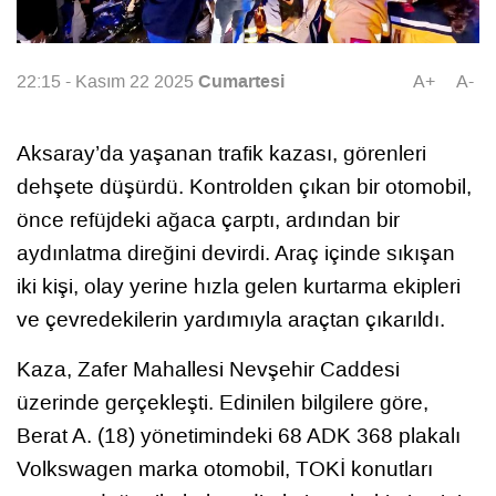
Cumartesi
22:15 - Kasım 22 2025
A+
A-
Aksaray’da yaşanan trafik kazası, görenleri
dehşete düşürdü. Kontrolden çıkan bir otomobil,
önce refüjdeki ağaca çarptı, ardından bir
aydınlatma direğini devirdi. Araç içinde sıkışan
iki kişi, olay yerine hızla gelen kurtarma ekipleri
ve çevredekilerin yardımıyla araçtan çıkarıldı.
Kaza, Zafer Mahallesi Nevşehir Caddesi
üzerinde gerçekleşti. Edinilen bilgilere göre,
Berat A. (18) yönetimindeki 68 ADK 368 plakalı
Volkswagen marka otomobil, TOKİ konutları