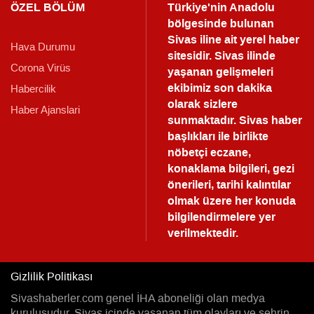
ÖZEL BÖLÜM
Türkiye'nin Anadolu
bölgesinde bulunan
Sivas iline ait yerel haber
Hava Durumu
sitesidir. Sivas ilinde
Corona Virüs
yaşanan gelişmeleri
ekibimiz son dakika
Habercilik
olarak sizlere
Haber Ajanslari
sunmaktadır.
Sivas haber
başlıkları ile birlikte
nöbetçi eczane,
konaklama bilgileri, gezi
önerileri, tarihi kalıntılar
olmak üzere her konuda
bilgilendirmelere yer
verilmektedir.
Gizlilik Politikası
Sivashaberler.com genel İHA aboneliği olan medya
kuruluşudur. Sivas içinde yaşanan tüm olayları ve şehrin