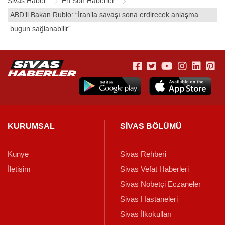
Sivas Haber
En Son Haberler
ABD’li Bakan Rubio: “İran’la savaşı sona erdirecek anlaşma
bugün sağlanabilir”
KURUMSAL
SİVAS BÖLÜMÜ
Künye
Sivas Rehberi
İletişim
Sivas Vefat Haberleri
Sivas Nöbetçi Eczaneler
Sivas Hastaneleri
Sivas İlkokulları