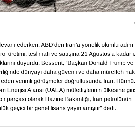
devam ederken, ABD’den İran’a yönelik olumlu adım 
l üretimi, teslimatı ve satışına 21 Ağustos’a kadar i
dıklarını duyurdu. Bessent, “Başkan Donald Trump ve
liğinde dünyayı daha güvenli ve daha müreffeh hal
 eden verimli görüşmeler doğrultusunda İran, Hürmü
m Enerjisi Ajansı (UAEA) müfettişlerinin ülkesine giri
bir parçası olarak Hazine Bakanlığı, İran petrolünün
lük geçici bir genel lisans yayınlamıştır” dedi.