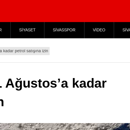
R
SİYASET
SİVASSPOR
VİDEO
SİV
 kadar petrol satışına izin
1 Ağustos’a kadar
n