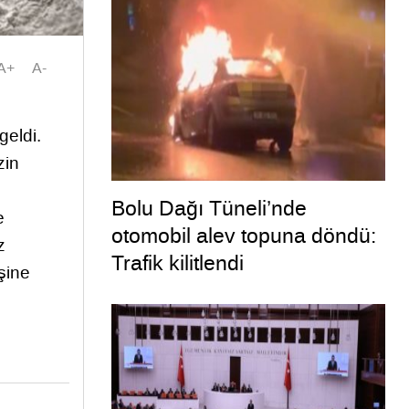
A+
A-
geldi.
zin
Bolu Dağı Tüneli’nde
e
otomobil alev topuna döndü:
z
Trafik kilitlendi
şine