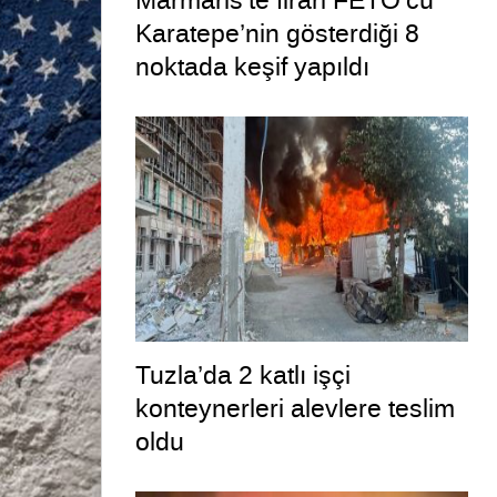
Marmaris’te firari FETÖ’cü
Karatepe’nin gösterdiği 8
noktada keşif yapıldı
Tuzla’da 2 katlı işçi
konteynerleri alevlere teslim
oldu