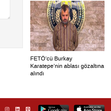
müdahale kamerada
FETÖ’cü Burkay
Karatepe’nin ablası gözaltına
alındı