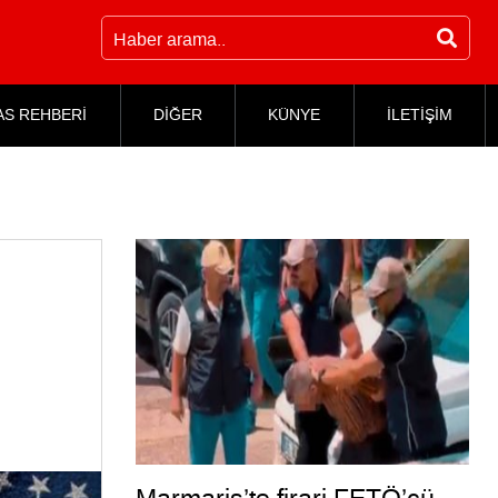
AS REHBERİ
DİĞER
KÜNYE
İLETİŞİM