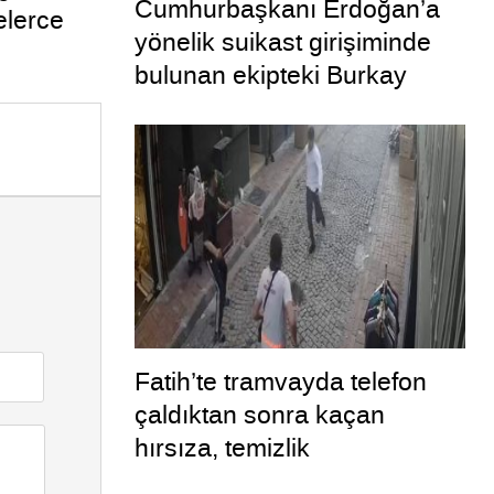
Cumhurbaşkanı Erdoğan’a
elerce
yönelik suikast girişiminde
bulunan ekipteki Burkay
Karatepe; yer gösteriyor
Fatih’te tramvayda telefon
çaldıktan sonra kaçan
hırsıza, temizlik
personelinden süpürgeli