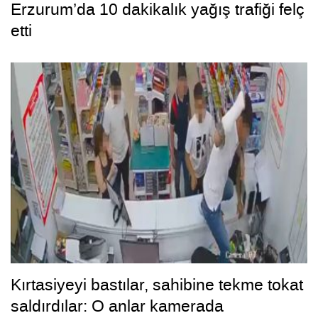
Erzurum’da 10 dakikalık yağış trafiği felç
etti
Kırtasiyeyi bastılar, sahibine tekme tokat
saldırdılar: O anlar kamerada