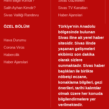
Hilmi Bilgin Kimdir?
Sivas Gazeteleri
Salih Ayhan Kimdir?
Sivas TV Kanalları
Sivas Valiliği Randevu
Haber Ajanslari
ÖZEL BÖLÜM
Türkiye'nin Anadolu
bölgesinde bulunan
Sivas iline ait yerel haber
Hava Durumu
sitesidir. Sivas ilinde
Corona Virüs
yaşanan gelişmeleri
ekibimiz son dakika
Habercilik
olarak sizlere
Haber Ajanslari
sunmaktadır.
Sivas haber
başlıkları ile birlikte
nöbetçi eczane,
konaklama bilgileri, gezi
önerileri, tarihi kalıntılar
olmak üzere her konuda
bilgilendirmelere yer
verilmektedir.