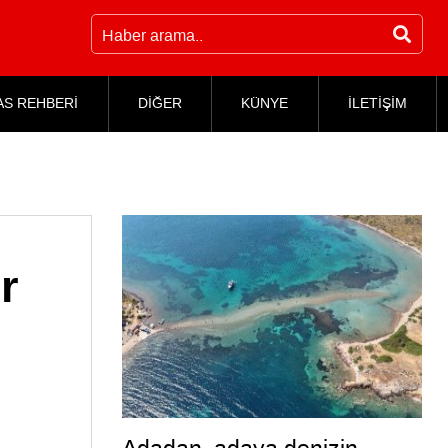
AS REHBERİ
DİĞER
KÜNYE
İLETİŞİM
r