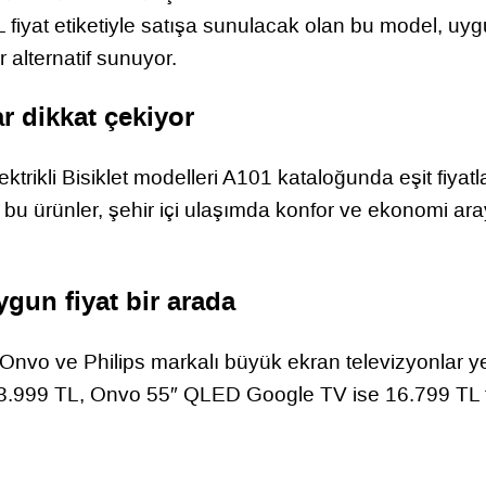
 fiyat etiketiyle satışa sunulacak olan bu model, uy
ir alternatif sunuyor.
lar dikkat çekiyor
rikli Bisiklet modelleri A101 kataloğunda eşit fiyatl
k bu ürünler, şehir içi ulaşımda konfor ve ekonomi ar
gun fiyat bir arada
vo ve Philips markalı büyük ekran televizyonlar y
23.999 TL, Onvo 55″ QLED Google TV ise 16.799 TL f