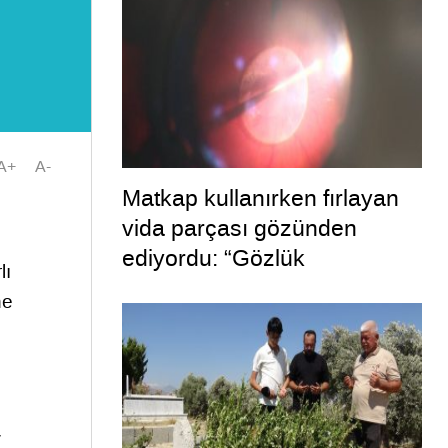
A+
A-
Matkap kullanırken fırlayan
vida parçası gözünden
ediyordu: “Gözlük
lı
kullanmadım böyle oldu”
ne
7