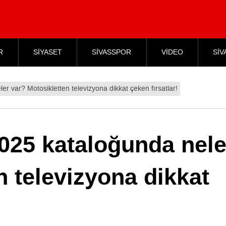
R
SİYASET
SİVASSPOR
VİDEO
SİV
 var? Motosikletten televizyona dikkat çeken fırsatlar!
25 kataloğunda nele
n televizyona dikkat