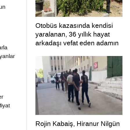
gun
Otobüs kazasında kendisi
yaralanan, 36 yıllık hayat
arkadaşı vefat eden adamın
arla
uykuya dalan şoförü
ayanlar
defalarca uyardığı ortaya
çıktı
er
iyat
Rojin Kabaiş, Hiranur Nilgün