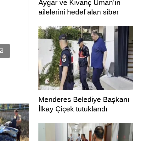
Aygar ve Kıvanç Uman’ın
ailelerini hedef alan siber
zorbalara operasyon
Menderes Belediye Başkanı
İlkay Çiçek tutuklandı