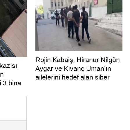
çıktı
Rojin Kabaiş, Hiranur Nilgün
kazısı
Aygar ve Kıvanç Uman’ın
en
ailelerini hedef alan siber
 3 bina
zorbalara operasyon