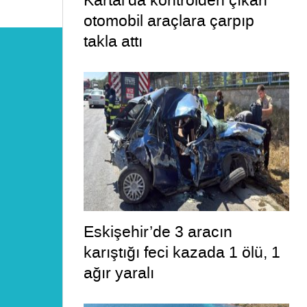
Kartal’da kontrolden çıkan
otomobil araçlara çarpıp
takla attı
Eskişehir’de 3 aracın
karıştığı feci kazada 1 ölü, 1
ağır yaralı