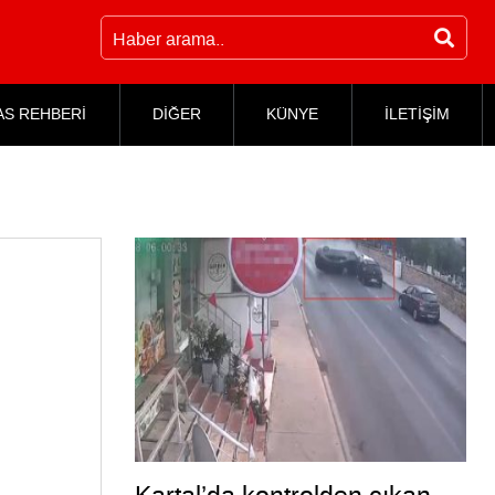
AS REHBERİ
DİĞER
KÜNYE
İLETİŞİM