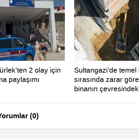
rlek’ten 2 olay için
Sultangazi’de temel 
ma paylaşımı
sırasında zarar gör
binanın çevresindeki
daha tahliye edildi
Yorumlar (0)