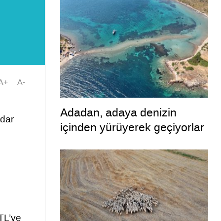
A+
A-
Adadan, adaya denizin
adar
içinden yürüyerek geçiyorlar
 TL’ye