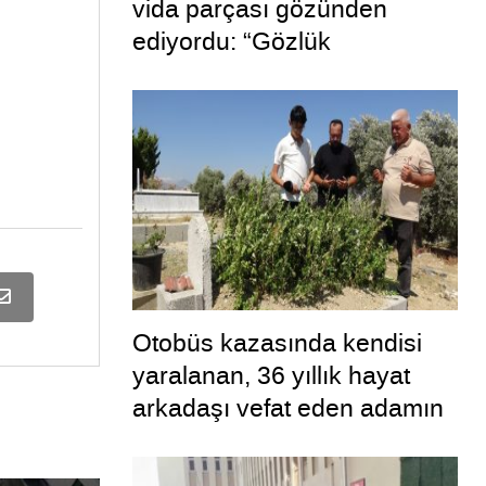
vida parçası gözünden
ediyordu: “Gözlük
kullanmadım böyle oldu”
Otobüs kazasında kendisi
yaralanan, 36 yıllık hayat
arkadaşı vefat eden adamın
uykuya dalan şoförü
defalarca uyardığı ortaya