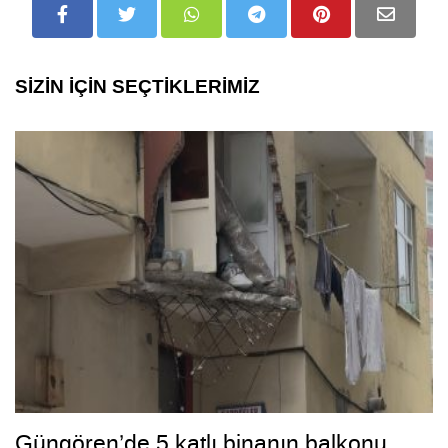
SİZİN İÇİN SEÇTİKLERİMİZ
Güngören’de 5 katlı binanın balkonu