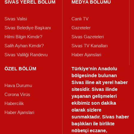
SİVAS YEREL BÖLÜM
MEDYA BÖLÜMÜ
Sivas Valisi
Canlı TV
Sivas Belediye Başkanı
Gazeteler
Hilmi Bilgin Kimdir?
Sivas Gazeteleri
Salih Ayhan Kimdir?
Sivas TV Kanalları
Sivas Valiliği Randevu
Haber Ajanslari
ÖZEL BÖLÜM
Türkiye'nin Anadolu
bölgesinde bulunan
Sivas iline ait yerel haber
Hava Durumu
sitesidir. Sivas ilinde
Corona Virüs
yaşanan gelişmeleri
ekibimiz son dakika
Habercilik
olarak sizlere
Haber Ajanslari
sunmaktadır.
Sivas haber
başlıkları ile birlikte
nöbetçi eczane,