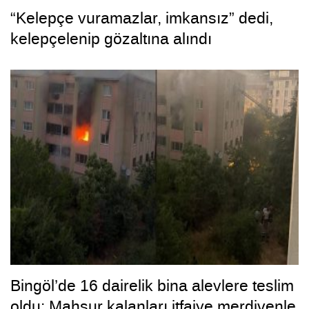
“Kelepçe vuramazlar, imkansız” dedi,
kelepçelenip gözaltına alındı
Bingöl’de 16 dairelik bina alevlere teslim
oldu: Mahsur kalanları itfaiye merdivenle