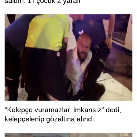
saldırı: 1’i çocuk 2 yaralı
“Kelepçe vuramazlar, imkansız” dedi,
kelepçelenip gözaltına alındı