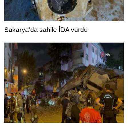
Sakarya’da sahile İDA vurdu