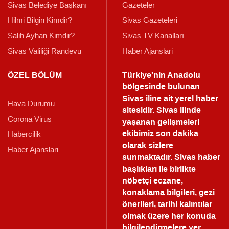
Sivas Belediye Başkanı
Gazeteler
Hilmi Bilgin Kimdir?
Sivas Gazeteleri
Salih Ayhan Kimdir?
Sivas TV Kanalları
Sivas Valiliği Randevu
Haber Ajanslari
ÖZEL BÖLÜM
Türkiye'nin Anadolu
bölgesinde bulunan
Sivas iline ait yerel haber
Hava Durumu
sitesidir. Sivas ilinde
Corona Virüs
yaşanan gelişmeleri
ekibimiz son dakika
Habercilik
olarak sizlere
Haber Ajanslari
sunmaktadır.
Sivas haber
başlıkları ile birlikte
nöbetçi eczane,
konaklama bilgileri, gezi
önerileri, tarihi kalıntılar
olmak üzere her konuda
bilgilendirmelere yer