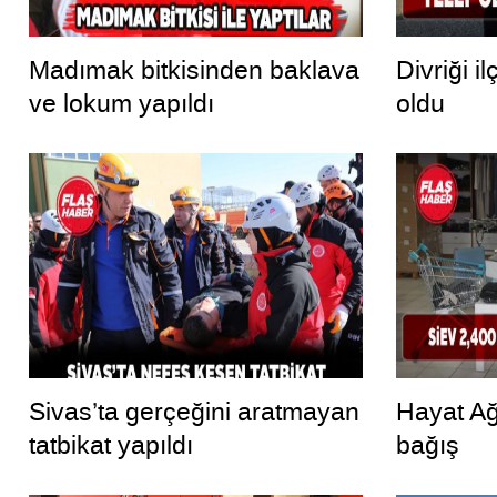
Madımak bitkisinden baklava
Divriği il
ve lokum yapıldı
oldu
Sivas’ta gerçeğini aratmayan
Hayat Ağ
tatbikat yapıldı
bağış