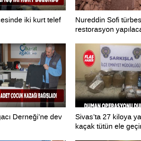
çesinde iki kurt telef
Nureddin Sofi türbe
restorasyon yapılac
acı Derneği’ne dev
Sivas’ta 27 kiloya y
kaçak tütün ele geçir