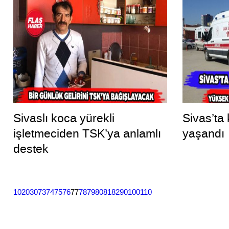
Sivaslı koca yürekli
Sivas’ta
işletmeciden TSK’ya anlamlı
yaşandı
destek
10
20
30
73
74
75
76
77
78
79
80
81
82
90
100
110