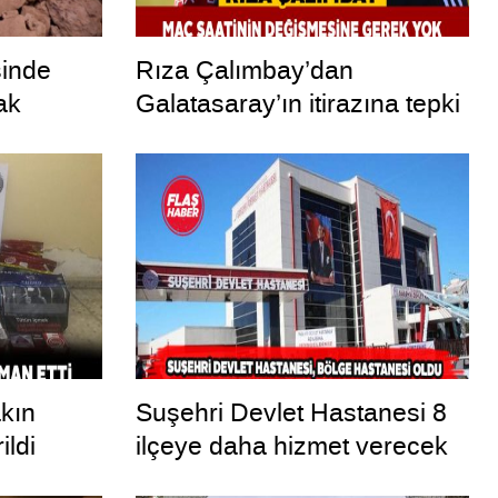
sinde
Rıza Çalımbay’dan
ak
Galatasaray’ın itirazına tepki
akın
Suşehri Devlet Hastanesi 8
ildi
ilçeye daha hizmet verecek