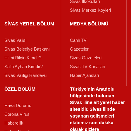
Sivas İlkokulları
Sivas Merkez Köyleri
SİVAS YEREL BÖLÜM
MEDYA BÖLÜMÜ
Sivas Valisi
Canlı TV
Sivas Belediye Başkanı
Gazeteler
Hilmi Bilgin Kimdir?
Sivas Gazeteleri
Salih Ayhan Kimdir?
Sivas TV Kanalları
Sivas Valiliği Randevu
Haber Ajanslari
ÖZEL BÖLÜM
Türkiye'nin Anadolu
bölgesinde bulunan
Sivas iline ait yerel haber
Hava Durumu
sitesidir. Sivas ilinde
Corona Virüs
yaşanan gelişmeleri
ekibimiz son dakika
Habercilik
olarak sizlere